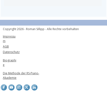
Copyright
2026
- Roman Sillipp - Alle Rechte vorbehalten
Impressu
m
AGB
Datenschutz
Biographi
e
Die Methode der RS-Piano-
Akademie