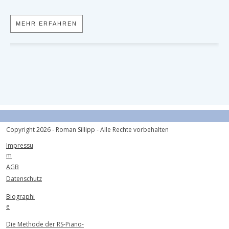
MEHR ERFAHREN
Copyright
2026
- Roman Sillipp - Alle Rechte vorbehalten
Impressu
m
AGB
Datenschutz
Biographi
e
Die Methode der RS-Piano-